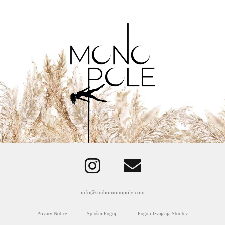
info@studiomonopole.com
Privacy Notice
Splošni Pogoji
Pogoji Izvajanja Storitev